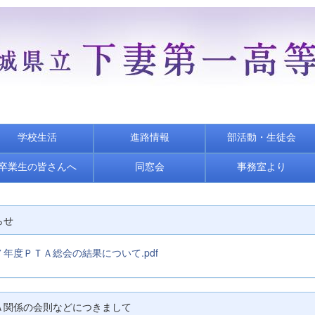
学校生活
進路情報
部活動・生徒会
卒業生の皆さんへ
同窓会
事務室より
らせ
年度ＰＴＡ総会の結果について.pdf
Ａ関係の会則などにつきまして