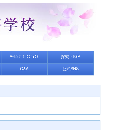
ﾁｬﾚﾝｼﾞﾌﾟﾛｼﾞｪｸﾄ
探究・IGP
Q&A
公式SNS