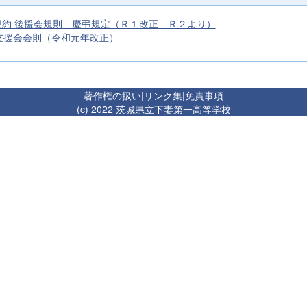
A規約 後援会規則 慶弔規定（Ｒ１改正 Ｒ２より）
支援会会則（令和元年改正）
著作権の扱い
|
リンク集
|
免責事項
(c) 2022 茨城県立下妻第一高等学校