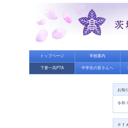
トップページ
学校案内
下妻一高PTA
中学生の皆さんへ
お知
令和７
ＰＴ