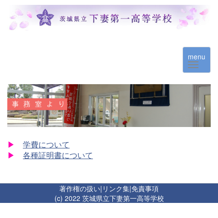
menu
▶
学費について
▶
各種証明書について
著作権の扱い
|
リンク集
|
免責事項
(c) 2022 茨城県立下妻第一高等学校