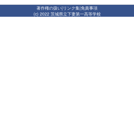
著作権の扱い
|
リンク集
|
免責事項
(c) 2022 茨城県立下妻第一高等学校