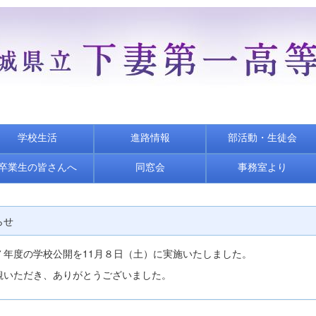
学校生活
進路情報
部活動・生徒会
卒業生の皆さんへ
同窓会
事務室より
らせ
７年度の学校公開を11月８日（土）に実施いたしました。
観いただき、ありがとうございました。