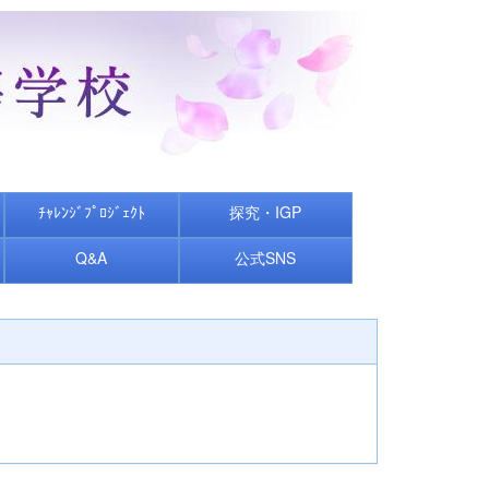
ﾁｬﾚﾝｼﾞﾌﾟﾛｼﾞｪｸﾄ
探究・IGP
Q&A
公式SNS